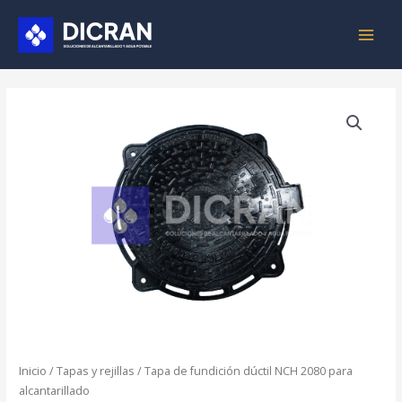
Ir
MAIN
al
MEN
contenido
Inicio
/
Tapas y rejillas
/ Tapa de fundición dúctil NCH 2080 para
alcantarillado