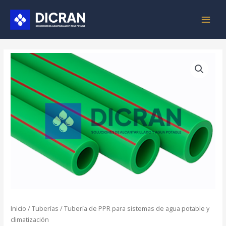
Ir
MAIN
al
MEN
contenido
Inicio
/
Tuberías
/ Tubería de PPR para sistemas de agua potable y
climatización