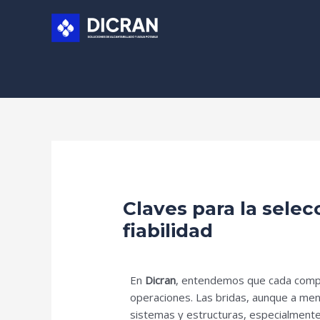
Ir
al
contenido
Claves para la selec
fiabilidad
/
Uncategorized
/ Por
humberto
En
Dicran
, entendemos que cada compon
operaciones. Las bridas, aunque a men
sistemas y estructuras, especialmente