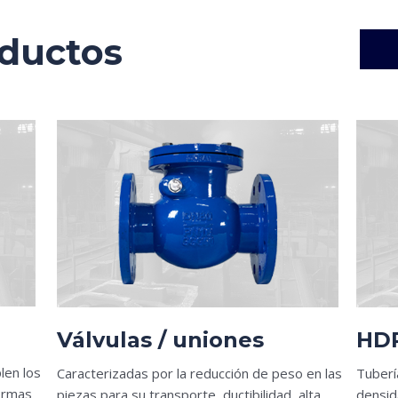
oductos
Válvulas / uniones
HD
len los
Caracterizadas por la reducción de peso en las
Tuberí
normas
piezas para su transporte, ductibilidad, alta
densid