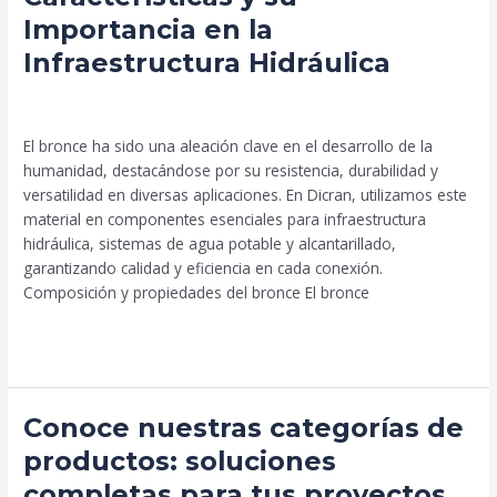
Composición,
Importancia en la
Características
y
Infraestructura Hidráulica
su
Importancia
Uncategorized
/
Beto Palma
en
El bronce ha sido una aleación clave en el desarrollo de la
la
humanidad, destacándose por su resistencia, durabilidad y
Infraestructura
versatilidad en diversas aplicaciones. En Dicran, utilizamos este
Hidráulica
material en componentes esenciales para infraestructura
hidráulica, sistemas de agua potable y alcantarillado,
garantizando calidad y eficiencia en cada conexión.
Composición y propiedades del bronce El bronce
Leer más »
Conoce
Conoce nuestras categorías de
nuestras
productos: soluciones
categorías
completas para tus proyectos​
de