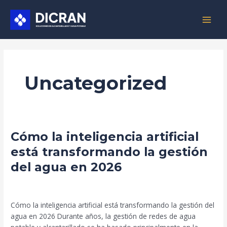
Ir
MAIN
al
MEN
contenido
Uncategorized
Cómo
Cómo la inteligencia artificial
la
está transformando la gestión
inteligencia
del agua en 2026
artificial
está
Deja un comentario
/
Uncategorized
/
Beto Palma
transformando
la
Cómo la inteligencia artificial está transformando la gestión del
gestión
agua en 2026 Durante años, la gestión de redes de agua
del