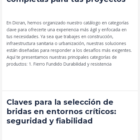
productos:
Deja un comentario
/
Uncategorized
/
Beto Palma
soluciones
completas
En Dicran, hemos organizado nuestro catálogo en categorías
para
clave para ofrecerte una experiencia más ágil y enfocada en
tus
tus necesidades. Ya sea que trabajes en construcción,
proyectos​
infraestructura sanitaria o urbanización, nuestras soluciones
están diseñadas para responder a los desafíos más exigentes.
Aquí te presentamos nuestras principales categorías de
productos: 1. Fierro Fundido Durabilidad y resistencia
Leer más »
Claves
Claves para la selección de
para
bridas en entornos críticos:
la
seguridad y fiabilidad
selección
de
Uncategorized
/
humberto
bridas