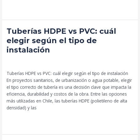
Leer más »
Tuberías
Tuberías HDPE vs PVC: cuál
HDPE
elegir según el tipo de
vs
instalación
PVC:
cuál
Uncategorized
/
Beto Palma
elegir
según
Tuberías HDPE vs PVC: cuál elegir según el tipo de instalación
el
En proyectos sanitarios, de urbanización o agua potable, elegir
tipo
el tipo correcto de tubería es una decisión clave que impacta la
de
eficiencia, durabilidad y costos de la obra. Entre las opciones
instalación
más utilizadas en Chile, las tuberías HDPE (polietileno de alta
densidad) y las
Leer más »