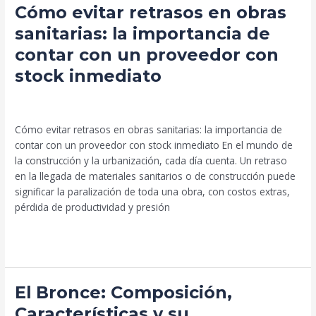
Cómo
Cómo evitar retrasos en obras
evitar
sanitarias: la importancia de
retrasos
contar con un proveedor con
en
obras
stock inmediato
sanitarias:
la
Uncategorized
/
Beto Palma
importancia
Cómo evitar retrasos en obras sanitarias: la importancia de
de
contar con un proveedor con stock inmediato En el mundo de
contar
la construcción y la urbanización, cada día cuenta. Un retraso
con
en la llegada de materiales sanitarios o de construcción puede
un
significar la paralización de toda una obra, con costos extras,
proveedor
pérdida de productividad y presión
con
stock
Leer más »
inmediato
El
El Bronce: Composición,
Bronce:
Características y su