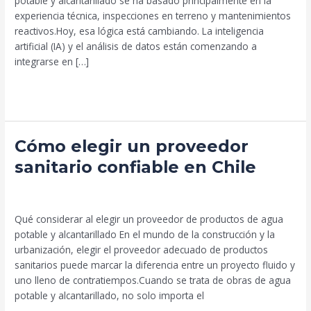
potable y alcantarillado se ha basado principalmente en la
agua
experiencia técnica, inspecciones en terreno y mantenimientos
en
reactivos.Hoy, esa lógica está cambiando. La inteligencia
2026
artificial (IA) y el análisis de datos están comenzando a
integrarse en […]
Leer más »
Cómo
Cómo elegir un proveedor
elegir
sanitario confiable en Chile
un
proveedor
Uncategorized
/
Beto Palma
sanitario
confiable
Qué considerar al elegir un proveedor de productos de agua
en
potable y alcantarillado En el mundo de la construcción y la
Chile
urbanización, elegir el proveedor adecuado de productos
sanitarios puede marcar la diferencia entre un proyecto fluido y
uno lleno de contratiempos.Cuando se trata de obras de agua
potable y alcantarillado, no solo importa el