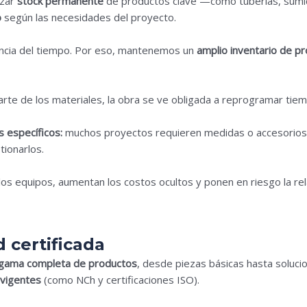
izar
stock permanente
de productos clave —como tuberías, sumide
o
según las necesidades del proyecto.
ncia del tiempo. Por eso, mantenemos un
amplio inventario de pr
parte de los materiales, la obra se ve obligada a reprogramar tie
s específicos:
muchos proyectos requieren medidas o accesorios 
ionarlos.
 equipos, aumentan los costos ocultos y ponen en riesgo la relac
d certificada
gama completa de productos
, desde piezas básicas hasta soluci
 vigentes
(como NCh y certificaciones ISO).