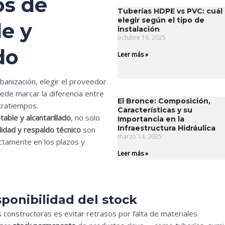
os de
Tuberías HDPE vs PVC: cuál
elegir según el tipo de
e y
instalación
octubre 16, 2025
do
Leer más »
rbanización, elegir el proveedor
ede marcar la diferencia entre
El Bronce: Composición,
tratiempos.
Características y su
able y alcantarillado
, no solo
Importancia en la
Infraestructura Hidráulica
ilidad y respaldo técnico
son
marzo 14, 2025
ctamente en los plazos y
Leer más »
isponibilidad del stock
s constructoras es evitar retrasos por falta de materiales.