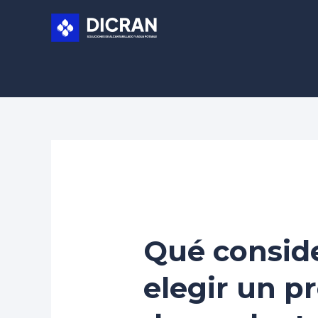
Ir
al
contenido
/
Uncategorized
/ Por
Beto Palma
Qué conside
elegir un p