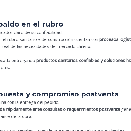
paldo en el rubro
cador claro de su confiabilidad.
el rubro sanitario y de construcción cuentan con
procesos logíst
o real de las necesidades del mercado chileno.
década entregando
productos sanitarios confiables y soluciones hi
 país.
spuesta y compromiso postventa
ina con la entrega del pedido.
da rápidamente ante consultas o requerimientos postventa
gener
vance de la obra.
iso son señales claras de una marca que valora a sus clientes.