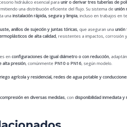
esorio hidráulico esencial para
unir o derivar tres tuberías de po
rmitiendo una distribución eficiente del flujo. Su sistema de
unión
ita una
instalación rápida, segura y limpia
, incluso en trabajos en t
uste, anillos de sujeción y juntas tóricas
, que aseguran una
unión
ermoplásticos de alta calidad
, resistentes a impactos, corrosión
les en
configuraciones de igual diámetro o con reducción
, adaptá
e alta presión
, comúnmente
PN10 o PN16
, según modelo.
iego agrícola y residencial, redes de agua potable y conducciones
compresión en diversas medidas
, con
disponibilidad inmediata y
lacionados