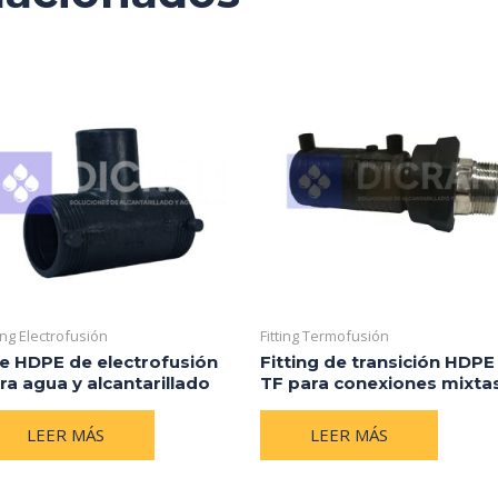
ting Electrofusión
Fitting Termofusión
e HDPE de electrofusión
Fitting de transición HDPE
ra agua y alcantarillado
TF para conexiones mixta
LEER MÁS
LEER MÁS