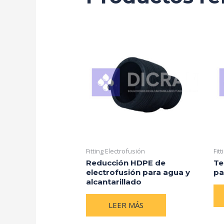
Fitting Electrofusión
Fit
Reducción HDPE de
Te
electrofusión para agua y
pa
alcantarillado
LEER MÁS