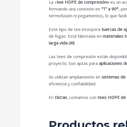
La «
tee HDPE de compresión»
es un acc
formando una conexión en
“T” a 90°
, pe
termofusión ni pegamentos, lo que facil
Este tipo de tee incorpora
tuercas de aj
de fugas. Está fabricada en
materiales t
larga vida útil
.
Las tees de compresión están disponib
proyecto. Son aptas para
aplicaciones d
Se utilizan ampliamente en
sistemas de r
eficiencia y confiabilidad.
En
Dicran
, contamos con
tees HDPE de 
Productos re